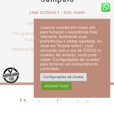
Sampaio
CRM: 5275038-7 | RQE: 34460
– Formação em Medicina pela UFRJ.
Usamos cookies em nosso site
para fornecer a experiência mais
– Pós-graduação em Dermatologia pela UFRJ, tendo
relevante, lembrando suas
finalizado a especialização em 2007.
preferências e visitas repetidas. Ao
clicar em “Aceitar todos”, você
– Membro da Sociedade Brasileira de Dermatologia,
concorda com o uso de TODOS os
com título de especialista.
cookies. No entanto, você pode
visitar "Configurações de cookies"
para fornecer um consentimento
controlado.
veja mais +
Configurações de Cookie
ACEITAR TUDO
Redes Sociais