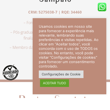
Sampaio
CRM: 5275038-7 | RQE: 34460
– Formação em Medicina pela UFRJ.
Usamos cookies em nosso site
para fornecer a experiência mais
– Pós-graduação em Dermatologia pela UFRJ, tendo
relevante, lembrando suas
finalizado a especialização em 2007.
preferências e visitas repetidas. Ao
clicar em “Aceitar todos”, você
– Membro da Sociedade Brasileira de Dermatologia,
concorda com o uso de TODOS os
com título de especialista.
cookies. No entanto, você pode
visitar "Configurações de cookies"
para fornecer um consentimento
controlado.
veja mais +
Configurações de Cookie
ACEITAR TUDO
Redes Sociais