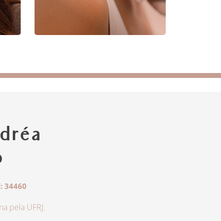
dréa
o
: 34460
a pela UFRJ.