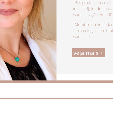
– Pós-graduação em De
pela UFRJ, tendo finali
especialização em 200
– Membro da Sociedade
Dermatologia, com títu
especialista.
veja mais +