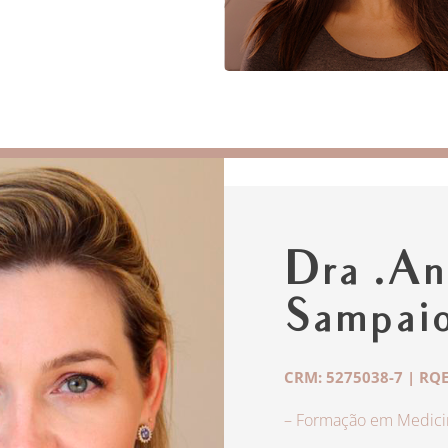
Dra .An
Sampai
CRM: 5275038-7 | RQE
– Formação em Medicin