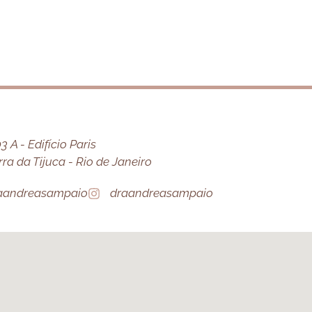
 A - Edifício Paris
a da Tijuca - Rio de Janeiro
aandreasampaio
draandreasampaio