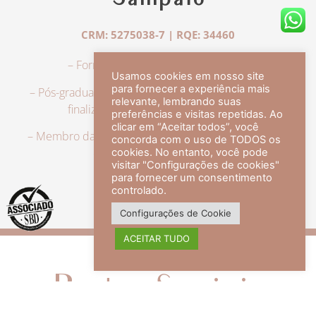
Sampaio
CRM: 5275038-7 | RQE: 34460
– Formação em Medicina pela UFRJ.
Usamos cookies em nosso site
para fornecer a experiência mais
– Pós-graduação em Dermatologia pela UFRJ, tendo
relevante, lembrando suas
finalizado a especialização em 2007.
preferências e visitas repetidas. Ao
clicar em “Aceitar todos”, você
– Membro da Sociedade Brasileira de Dermatologia,
concorda com o uso de TODOS os
com título de especialista.
cookies. No entanto, você pode
visitar "Configurações de cookies"
para fornecer um consentimento
controlado.
veja mais +
Configurações de Cookie
ACEITAR TUDO
Redes Sociais