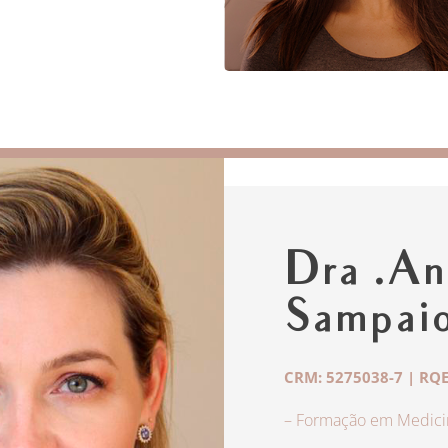
Dra .An
Sampai
CRM: 5275038-7 | RQE
– Formação em Medicin