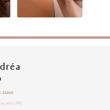
dréa
o
: 34460
a pela UFRJ.