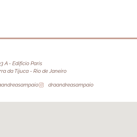
 A - Edifício Paris
a da Tijuca - Rio de Janeiro
aandreasampaio
draandreasampaio