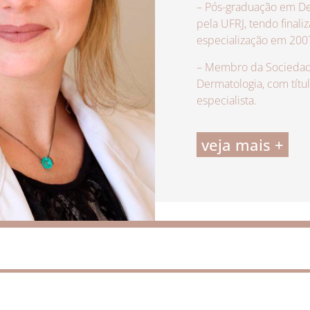
– Pós-graduação em De
pela UFRJ, tendo finali
especialização em 200
– Membro da Sociedade
Dermatologia, com títu
especialista.
veja mais +