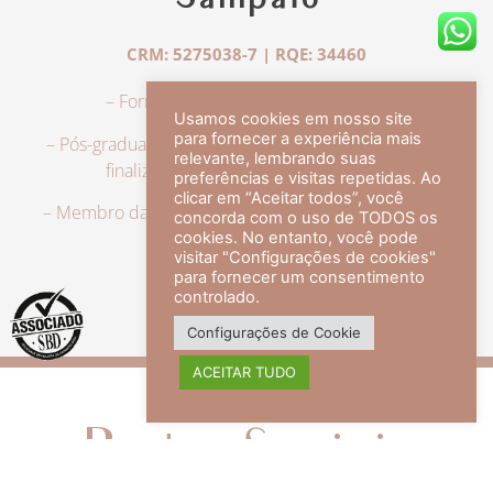
Sampaio
CRM: 5275038-7 | RQE: 34460
– Formação em Medicina pela UFRJ.
Usamos cookies em nosso site
para fornecer a experiência mais
– Pós-graduação em Dermatologia pela UFRJ, tendo
relevante, lembrando suas
finalizado a especialização em 2007.
preferências e visitas repetidas. Ao
clicar em “Aceitar todos”, você
– Membro da Sociedade Brasileira de Dermatologia,
concorda com o uso de TODOS os
com título de especialista.
cookies. No entanto, você pode
visitar "Configurações de cookies"
para fornecer um consentimento
controlado.
veja mais +
Configurações de Cookie
ACEITAR TUDO
Redes Sociais