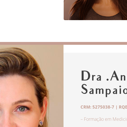
Dra .An
Sampai
CRM: 5275038-7 | RQE
– Formação em Medicin