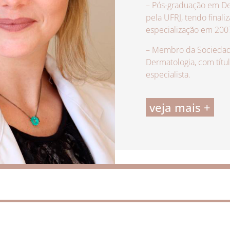
– Pós-graduação em De
pela UFRJ, tendo finali
especialização em 200
– Membro da Sociedade
Dermatologia, com títu
especialista.
veja mais +