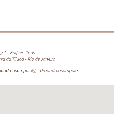
 A - Edifício Paris
a da Tijuca - Rio de Janeiro
aandreasampaio
draandreasampaio