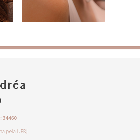
dréa
o
: 34460
a pela UFRJ.