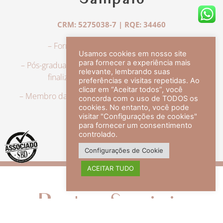
Sampaio
CRM: 5275038-7 | RQE: 34460
– Formação em Medicina pela UFRJ.
Usamos cookies em nosso site
para fornecer a experiência mais
– Pós-graduação em Dermatologia pela UFRJ, tendo
relevante, lembrando suas
finalizado a especialização em 2007.
preferências e visitas repetidas. Ao
clicar em “Aceitar todos”, você
– Membro da Sociedade Brasileira de Dermatologia,
concorda com o uso de TODOS os
com título de especialista.
cookies. No entanto, você pode
visitar "Configurações de cookies"
para fornecer um consentimento
controlado.
veja mais +
Configurações de Cookie
ACEITAR TUDO
Redes Sociais