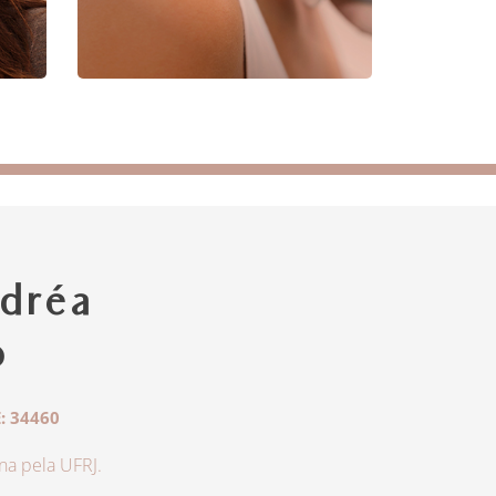
dréa
o
: 34460
a pela UFRJ.