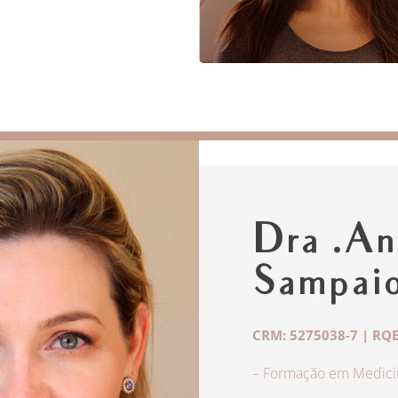
Dra .An
Sampai
CRM: 5275038-7 | RQE
– Formação em Medicin