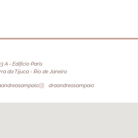
 A - Edifício Paris
a da Tijuca - Rio de Janeiro
aandreasampaio
draandreasampaio