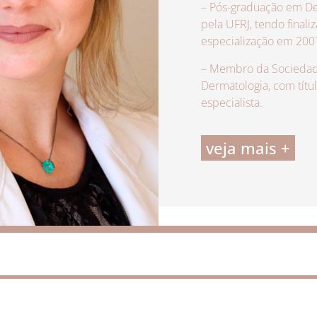
– Pós-graduação em De
pela UFRJ, tendo finali
especialização em 200
– Membro da Sociedade
Dermatologia, com títu
especialista.
veja mais +