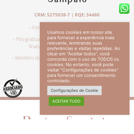
Sampaio
CRM: 5275038-7 | RQE: 34460
– Formação em Medicina pela UFRJ.
Usamos cookies em nosso site
para fornecer a experiência mais
– Pós-graduação em Dermatologia pela UFRJ, tendo
relevante, lembrando suas
finalizado a especialização em 2007.
preferências e visitas repetidas. Ao
clicar em “Aceitar todos”, você
– Membro da Sociedade Brasileira de Dermatologia,
concorda com o uso de TODOS os
com título de especialista.
cookies. No entanto, você pode
visitar "Configurações de cookies"
para fornecer um consentimento
controlado.
veja mais +
Configurações de Cookie
ACEITAR TUDO
Redes Sociais