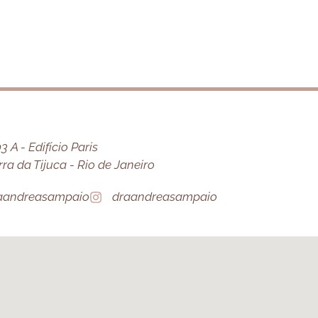
 A - Edifício Paris
a da Tijuca - Rio de Janeiro
aandreasampaio
draandreasampaio