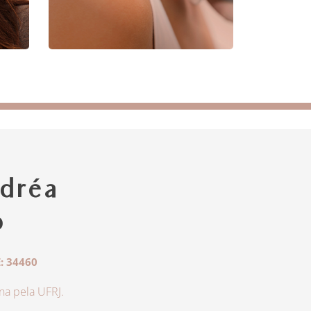
dréa
o
: 34460
a pela UFRJ.