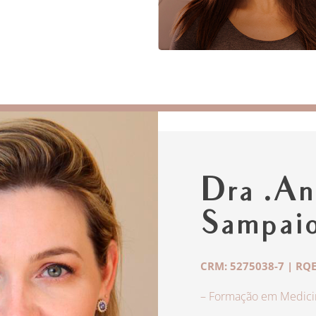
Dra .An
Sampai
CRM: 5275038-7 | RQE
– Formação em Medicin