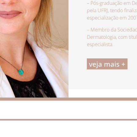
– Pós-graduação em De
pela UFRJ, tendo finali
especialização em 200
– Membro da Sociedade
Dermatologia, com títu
especialista.
veja mais +