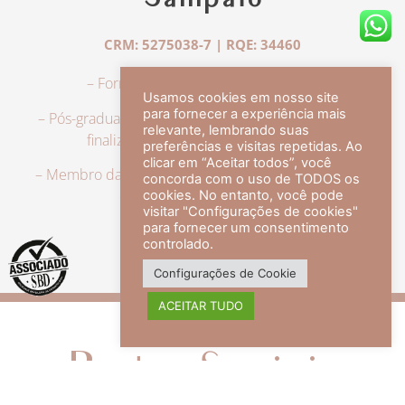
Sampaio
CRM: 5275038-7 | RQE: 34460
– Formação em Medicina pela UFRJ.
Usamos cookies em nosso site
para fornecer a experiência mais
– Pós-graduação em Dermatologia pela UFRJ, tendo
relevante, lembrando suas
finalizado a especialização em 2007.
preferências e visitas repetidas. Ao
clicar em “Aceitar todos”, você
– Membro da Sociedade Brasileira de Dermatologia,
concorda com o uso de TODOS os
com título de especialista.
cookies. No entanto, você pode
visitar "Configurações de cookies"
para fornecer um consentimento
controlado.
veja mais +
Configurações de Cookie
ACEITAR TUDO
Redes Sociais