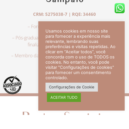
Sampaio
CRM: 5275038-7 | RQE: 34460
– Formação em Medicina pela UFRJ.
Usamos cookies em nosso site
para fornecer a experiência mais
– Pós-graduação em Dermatologia pela UFRJ, tendo
relevante, lembrando suas
finalizado a especialização em 2007.
preferências e visitas repetidas. Ao
clicar em “Aceitar todos”, você
– Membro da Sociedade Brasileira de Dermatologia,
concorda com o uso de TODOS os
com título de especialista.
cookies. No entanto, você pode
visitar "Configurações de cookies"
para fornecer um consentimento
controlado.
veja mais +
Configurações de Cookie
ACEITAR TUDO
Redes Sociais