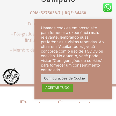
Sampaio
CRM: 5275038-7 | RQE: 34460
– Formação em Medicina pela UFRJ.
Usamos cookies em nosso site
para fornecer a experiência mais
– Pós-graduação em Dermatologia pela UFRJ, tendo
relevante, lembrando suas
finalizado a especialização em 2007.
preferências e visitas repetidas. Ao
clicar em “Aceitar todos”, você
– Membro da Sociedade Brasileira de Dermatologia,
concorda com o uso de TODOS os
com título de especialista.
cookies. No entanto, você pode
visitar "Configurações de cookies"
para fornecer um consentimento
controlado.
veja mais +
Configurações de Cookie
ACEITAR TUDO
Redes Sociais