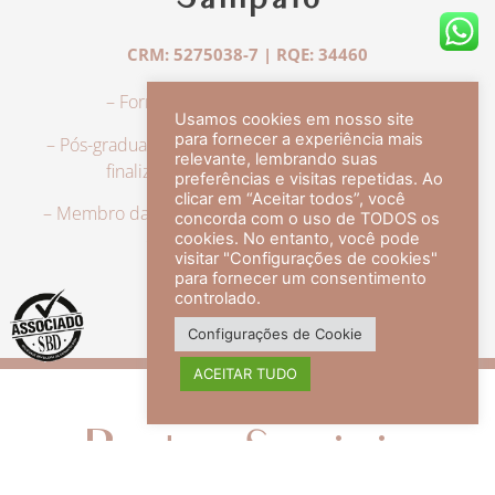
Sampaio
CRM: 5275038-7 | RQE: 34460
– Formação em Medicina pela UFRJ.
Usamos cookies em nosso site
para fornecer a experiência mais
– Pós-graduação em Dermatologia pela UFRJ, tendo
relevante, lembrando suas
finalizado a especialização em 2007.
preferências e visitas repetidas. Ao
clicar em “Aceitar todos”, você
– Membro da Sociedade Brasileira de Dermatologia,
concorda com o uso de TODOS os
com título de especialista.
cookies. No entanto, você pode
visitar "Configurações de cookies"
para fornecer um consentimento
controlado.
veja mais +
Configurações de Cookie
ACEITAR TUDO
Redes Sociais