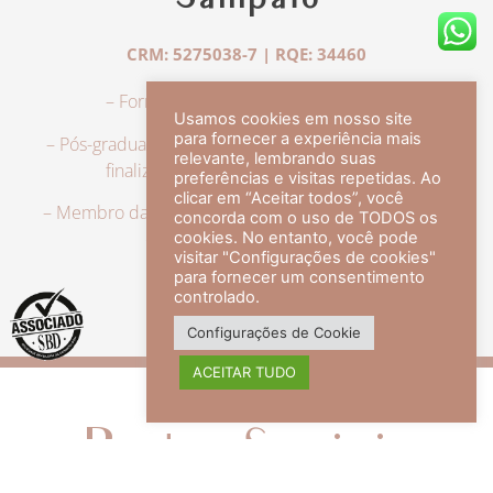
Sampaio
CRM: 5275038-7 | RQE: 34460
– Formação em Medicina pela UFRJ.
Usamos cookies em nosso site
para fornecer a experiência mais
– Pós-graduação em Dermatologia pela UFRJ, tendo
relevante, lembrando suas
finalizado a especialização em 2007.
preferências e visitas repetidas. Ao
clicar em “Aceitar todos”, você
– Membro da Sociedade Brasileira de Dermatologia,
concorda com o uso de TODOS os
com título de especialista.
cookies. No entanto, você pode
visitar "Configurações de cookies"
para fornecer um consentimento
controlado.
veja mais +
Configurações de Cookie
ACEITAR TUDO
Redes Sociais