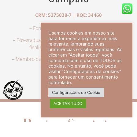
Sampaio
CRM: 5275038-7 | RQE: 34460
– Formação em Medicina pela UFRJ.
Usamos cookies em nosso site
para fornecer a experiência mais
– Pós-graduação em Dermatologia pela UFRJ, tendo
relevante, lembrando suas
finalizado a especialização em 2007.
preferências e visitas repetidas. Ao
clicar em “Aceitar todos”, você
– Membro da Sociedade Brasileira de Dermatologia,
concorda com o uso de TODOS os
com título de especialista.
cookies. No entanto, você pode
visitar "Configurações de cookies"
para fornecer um consentimento
controlado.
veja mais +
Configurações de Cookie
ACEITAR TUDO
Redes Sociais