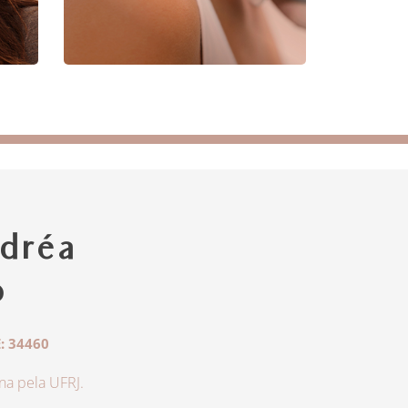
dréa
o
: 34460
a pela UFRJ.