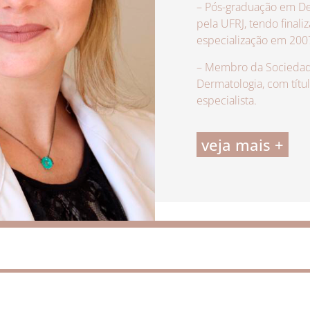
– Pós-graduação em De
pela UFRJ, tendo finali
especialização em 200
– Membro da Sociedade
Dermatologia, com títu
especialista.
veja mais +