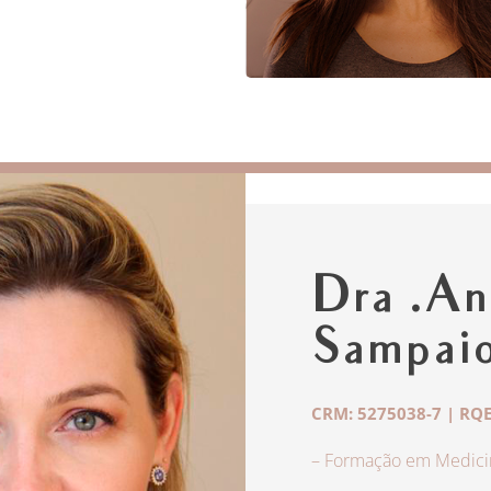
Dra .An
Sampai
CRM: 5275038-7 | RQE
– Formação em Medicin