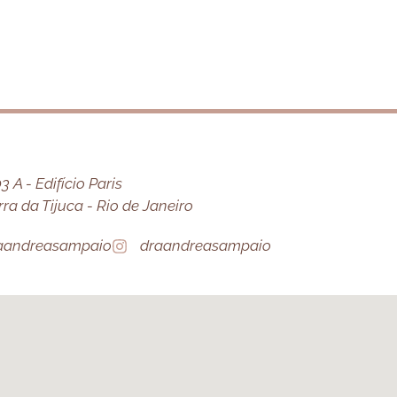
 A - Edifício Paris
a da Tijuca - Rio de Janeiro
aandreasampaio
draandreasampaio