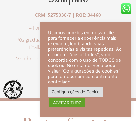
Sampaio
CRM: 5275038-7 | RQE: 34460
– Formação em Medicina pela UFRJ.
Usamos cookies em nosso site
para fornecer a experiência mais
– Pós-graduação em Dermatologia pela UFRJ, tendo
relevante, lembrando suas
finalizado a especialização em 2007.
preferências e visitas repetidas. Ao
clicar em “Aceitar todos”, você
– Membro da Sociedade Brasileira de Dermatologia,
concorda com o uso de TODOS os
com título de especialista.
cookies. No entanto, você pode
visitar "Configurações de cookies"
para fornecer um consentimento
controlado.
veja mais +
Configurações de Cookie
ACEITAR TUDO
Redes Sociais