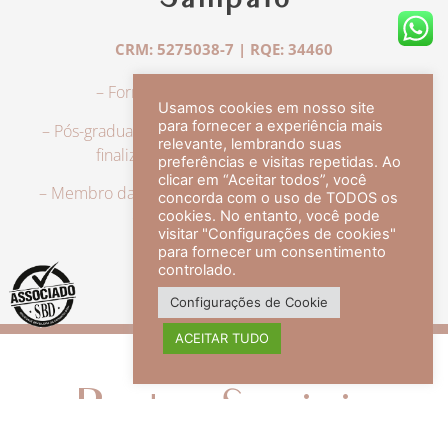
Sampaio
CRM: 5275038-7 | RQE: 34460
– Formação em Medicina pela UFRJ.
Usamos cookies em nosso site
para fornecer a experiência mais
– Pós-graduação em Dermatologia pela UFRJ, tendo
relevante, lembrando suas
finalizado a especialização em 2007.
preferências e visitas repetidas. Ao
clicar em “Aceitar todos”, você
– Membro da Sociedade Brasileira de Dermatologia,
concorda com o uso de TODOS os
com título de especialista.
cookies. No entanto, você pode
visitar "Configurações de cookies"
para fornecer um consentimento
controlado.
veja mais +
Configurações de Cookie
ACEITAR TUDO
Redes Sociais