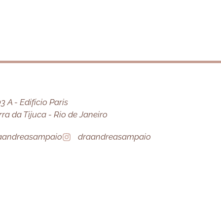
 A - Edifício Paris
a da Tijuca - Rio de Janeiro
aandreasampaio
draandreasampaio