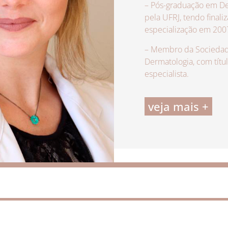
– Pós-graduação em De
pela UFRJ, tendo finali
especialização em 200
– Membro da Sociedade
Dermatologia, com títu
especialista.
veja mais +