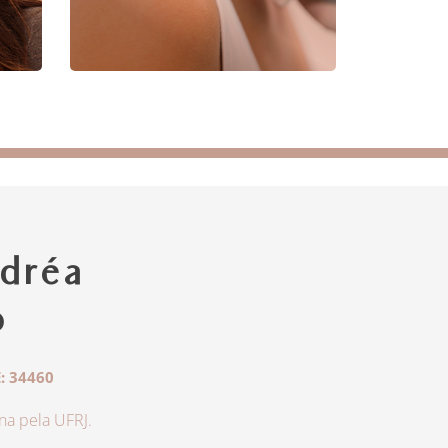
dréa
o
: 34460
a pela UFRJ.