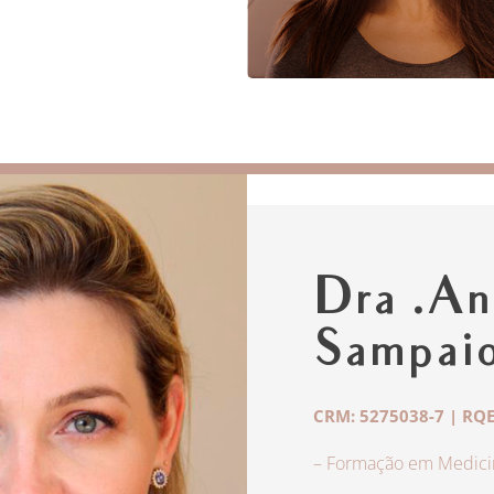
Dra .An
Sampai
CRM: 5275038-7 | RQE
– Formação em Medicin