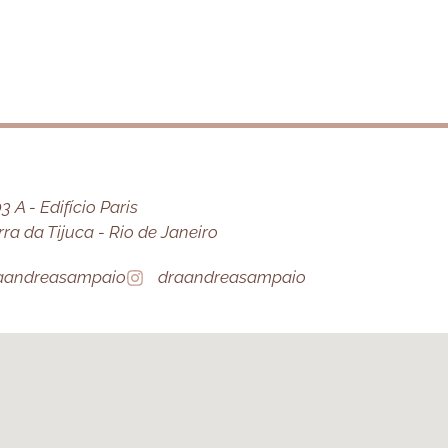
 A - Edifício Paris
a da Tijuca - Rio de Janeiro
aandreasampaio
draandreasampaio