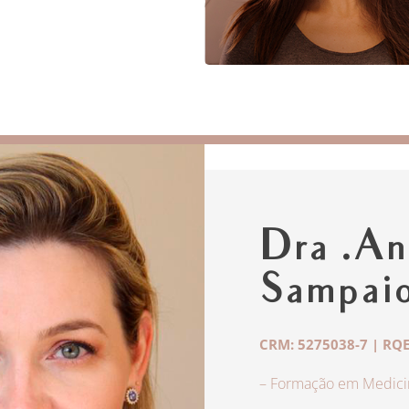
Dra .An
Sampai
CRM: 5275038-7 | RQE
– Formação em Medicin