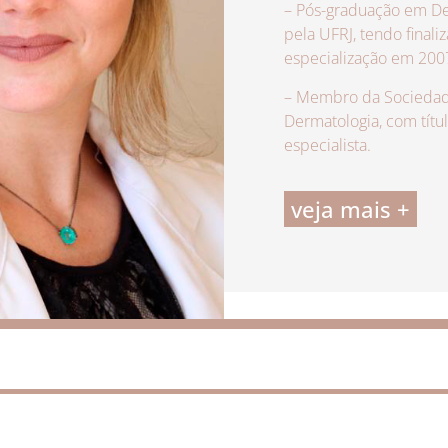
– Pós-graduação em De
pela UFRJ, tendo finali
especialização em 200
– Membro da Sociedade
Dermatologia, com títu
especialista.
veja mais +