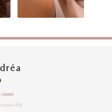
dréa
o
: 34460
a pela UFRJ.