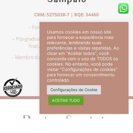
Sampaio
CRM: 5275038-7 | RQE: 34460
– Formação em Medicina pela UFRJ.
Usamos cookies em nosso site
para fornecer a experiência mais
– Pós-graduação em Dermatologia pela UFRJ, tendo
relevante, lembrando suas
finalizado a especialização em 2007.
preferências e visitas repetidas. Ao
clicar em “Aceitar todos”, você
– Membro da Sociedade Brasileira de Dermatologia,
concorda com o uso de TODOS os
com título de especialista.
cookies. No entanto, você pode
visitar "Configurações de cookies"
para fornecer um consentimento
controlado.
veja mais +
Configurações de Cookie
ACEITAR TUDO
Redes Sociais