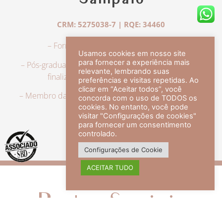
Sampaio
CRM: 5275038-7 | RQE: 34460
– Formação em Medicina pela UFRJ.
Usamos cookies em nosso site
para fornecer a experiência mais
– Pós-graduação em Dermatologia pela UFRJ, tendo
relevante, lembrando suas
finalizado a especialização em 2007.
preferências e visitas repetidas. Ao
clicar em “Aceitar todos”, você
– Membro da Sociedade Brasileira de Dermatologia,
concorda com o uso de TODOS os
com título de especialista.
cookies. No entanto, você pode
visitar "Configurações de cookies"
para fornecer um consentimento
controlado.
veja mais +
Configurações de Cookie
ACEITAR TUDO
Redes Sociais