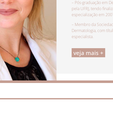
– Pós-graduação em De
pela UFRJ, tendo finali
especialização em 200
– Membro da Sociedade
Dermatologia, com títu
especialista.
veja mais +