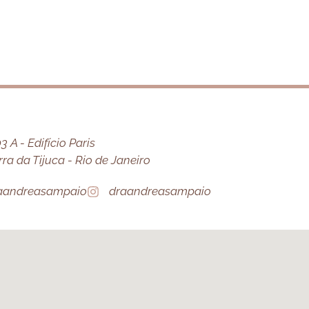
 A - Edifício Paris
a da Tijuca - Rio de Janeiro
aandreasampaio
draandreasampaio