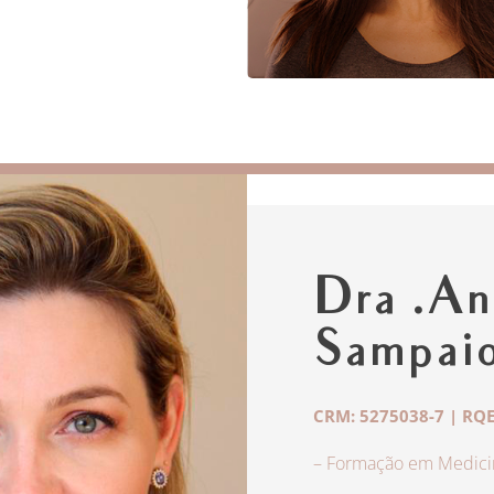
Dra .An
Sampai
CRM: 5275038-7 | RQE
– Formação em Medicin