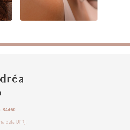
dréa
o
: 34460
a pela UFRJ.