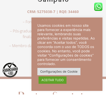
Sampaio
CRM: 5275038-7 | RQE: 34460
– Formação em Medicina pela UFRJ.
Usamos cookies em nosso site
para fornecer a experiência mais
– Pós-graduação em Dermatologia pela UFRJ, tendo
relevante, lembrando suas
finalizado a especialização em 2007.
preferências e visitas repetidas. Ao
clicar em “Aceitar todos”, você
– Membro da Sociedade Brasileira de Dermatologia,
concorda com o uso de TODOS os
com título de especialista.
cookies. No entanto, você pode
visitar "Configurações de cookies"
para fornecer um consentimento
controlado.
veja mais +
Configurações de Cookie
ACEITAR TUDO
Redes Sociais