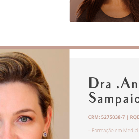
Dra .An
Sampai
CRM: 5275038-7 | RQE
– Formação em Medicin