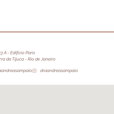
 A - Edifício Paris
a da Tijuca - Rio de Janeiro
aandreasampaio
draandreasampaio