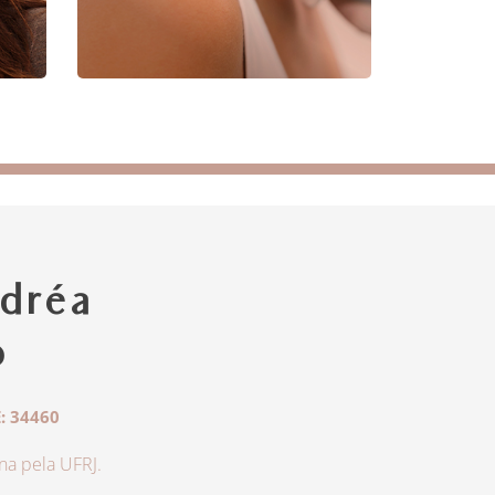
dréa
o
: 34460
a pela UFRJ.