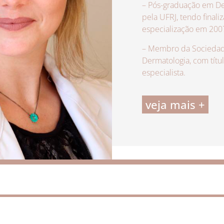
– Pós-graduação em De
pela UFRJ, tendo finali
especialização em 200
– Membro da Sociedade
Dermatologia, com títu
especialista.
veja mais +