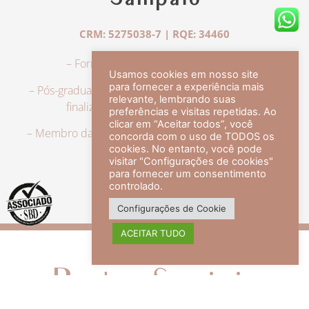
Sampaio
CRM: 5275038-7 | RQE: 34460
– Formação em Medicina pela UFRJ.
Usamos cookies em nosso site
para fornecer a experiência mais
– Pós-graduação em Dermatologia pela UFRJ, tendo
relevante, lembrando suas
finalizado a especialização em 2007.
preferências e visitas repetidas. Ao
clicar em “Aceitar todos”, você
– Membro da Sociedade Brasileira de Dermatologia,
concorda com o uso de TODOS os
com título de especialista.
cookies. No entanto, você pode
visitar "Configurações de cookies"
para fornecer um consentimento
controlado.
veja mais +
Configurações de Cookie
ACEITAR TUDO
Redes Sociais