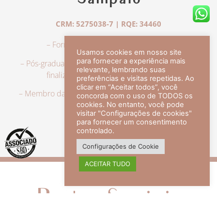
Sampaio
CRM: 5275038-7 | RQE: 34460
– Formação em Medicina pela UFRJ.
Usamos cookies em nosso site
para fornecer a experiência mais
– Pós-graduação em Dermatologia pela UFRJ, tendo
relevante, lembrando suas
finalizado a especialização em 2007.
preferências e visitas repetidas. Ao
clicar em “Aceitar todos”, você
– Membro da Sociedade Brasileira de Dermatologia,
concorda com o uso de TODOS os
com título de especialista.
cookies. No entanto, você pode
visitar "Configurações de cookies"
para fornecer um consentimento
controlado.
veja mais +
Configurações de Cookie
ACEITAR TUDO
Redes Sociais