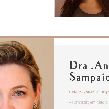
Dra .An
Sampai
CRM: 5275038-7 | RQE
– Formação em Medicin