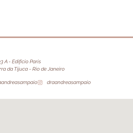
 A - Edifício Paris
a da Tijuca - Rio de Janeiro
aandreasampaio
draandreasampaio