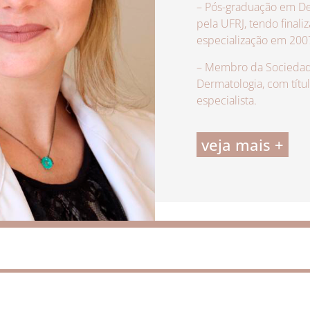
– Pós-graduação em De
pela UFRJ, tendo finali
especialização em 200
– Membro da Sociedade
Dermatologia, com títu
especialista.
veja mais +