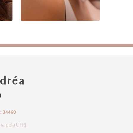
dréa
o
: 34460
a pela UFRJ.