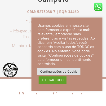
Sampaio
CRM: 5275038-7 | RQE: 34460
– Formação em Medicina pela UFRJ.
Usamos cookies em nosso site
para fornecer a experiência mais
– Pós-graduação em Dermatologia pela UFRJ, tendo
relevante, lembrando suas
finalizado a especialização em 2007.
preferências e visitas repetidas. Ao
clicar em “Aceitar todos”, você
– Membro da Sociedade Brasileira de Dermatologia,
concorda com o uso de TODOS os
com título de especialista.
cookies. No entanto, você pode
visitar "Configurações de cookies"
para fornecer um consentimento
controlado.
veja mais +
Configurações de Cookie
ACEITAR TUDO
Redes Sociais