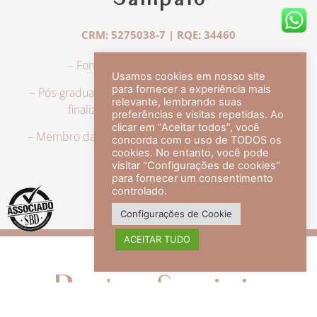
Sampaio
CRM: 5275038-7 | RQE: 34460
– Formação em Medicina pela UFRJ.
Usamos cookies em nosso site
para fornecer a experiência mais
– Pós-graduação em Dermatologia pela UFRJ, tendo
relevante, lembrando suas
finalizado a especialização em 2007.
preferências e visitas repetidas. Ao
clicar em “Aceitar todos”, você
– Membro da Sociedade Brasileira de Dermatologia,
concorda com o uso de TODOS os
com título de especialista.
cookies. No entanto, você pode
visitar "Configurações de cookies"
para fornecer um consentimento
controlado.
veja mais +
Configurações de Cookie
ACEITAR TUDO
Redes Sociais