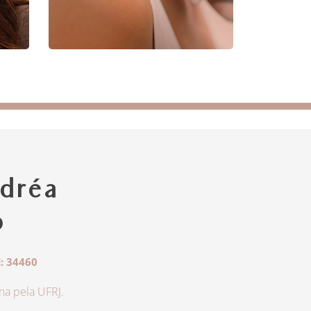
dréa
o
: 34460
a pela UFRJ.