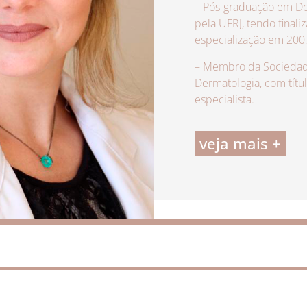
– Pós-graduação em De
pela UFRJ, tendo finali
especialização em 200
– Membro da Sociedade
Dermatologia, com títu
especialista.
veja mais +