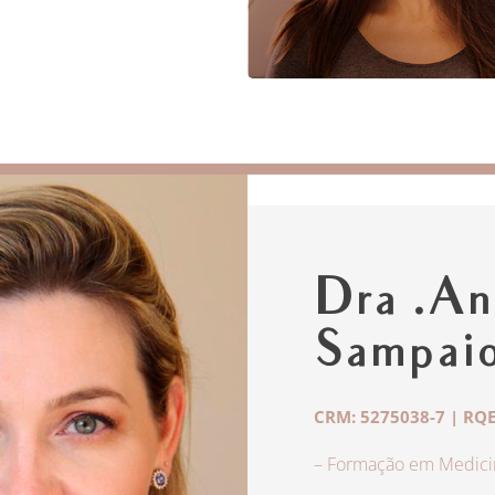
Dra .An
Sampai
CRM: 5275038-7 | RQE
– Formação em Medicin