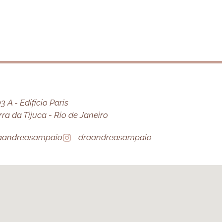
 A - Edifício Paris
a da Tijuca - Rio de Janeiro
aandreasampaio
draandreasampaio