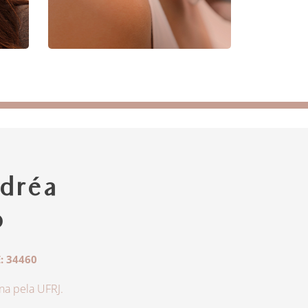
dréa
o
: 34460
a pela UFRJ.