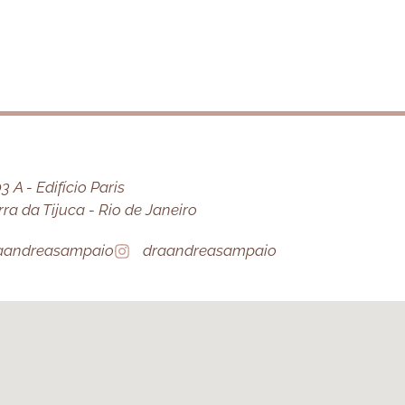
 A - Edifício Paris
a da Tijuca - Rio de Janeiro
aandreasampaio
draandreasampaio