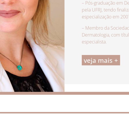
– Pós-graduação em De
pela UFRJ, tendo finali
especialização em 200
– Membro da Sociedade
Dermatologia, com títu
especialista.
veja mais +