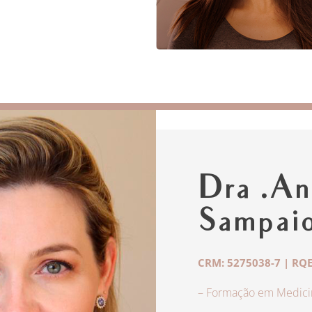
Dra .An
Sampai
CRM: 5275038-7 | RQE
– Formação em Medicin