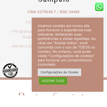
Sampaio
CRM: 5275038-7 | RQE: 34460
– Formação em Medicina pela UFRJ.
Usamos cookies em nosso site
para fornecer a experiência mais
– Pós-graduação em Dermatologia pela UFRJ, tendo
relevante, lembrando suas
finalizado a especialização em 2007.
preferências e visitas repetidas. Ao
clicar em “Aceitar todos”, você
– Membro da Sociedade Brasileira de Dermatologia,
concorda com o uso de TODOS os
com título de especialista.
cookies. No entanto, você pode
visitar "Configurações de cookies"
para fornecer um consentimento
controlado.
veja mais +
Configurações de Cookie
ACEITAR TUDO
Redes Sociais