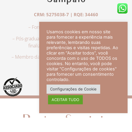
Sampaio
CRM: 5275038-7 | RQE: 34460
– Formação em Medicina pela UFRJ.
Usamos cookies em nosso site
para fornecer a experiência mais
– Pós-graduação em Dermatologia pela UFRJ, tendo
relevante, lembrando suas
finalizado a especialização em 2007.
preferências e visitas repetidas. Ao
clicar em “Aceitar todos”, você
– Membro da Sociedade Brasileira de Dermatologia,
concorda com o uso de TODOS os
com título de especialista.
cookies. No entanto, você pode
visitar "Configurações de cookies"
para fornecer um consentimento
controlado.
veja mais +
Configurações de Cookie
ACEITAR TUDO
Redes Sociais