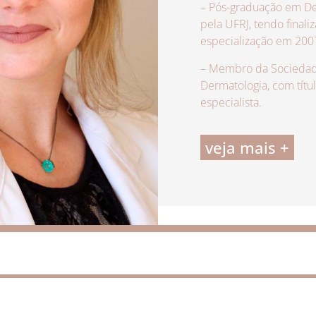
– Pós-graduação em De
pela UFRJ, tendo finali
especialização em 200
– Membro da Sociedade
Dermatologia, com títu
especialista.
veja mais +