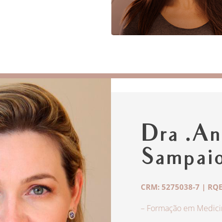
Dra .An
Sampai
CRM: 5275038-7 | RQE
– Formação em Medicin