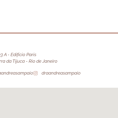
 A - Edifício Paris
a da Tijuca - Rio de Janeiro
aandreasampaio
draandreasampaio