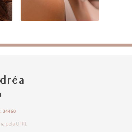
dréa
o
: 34460
a pela UFRJ.