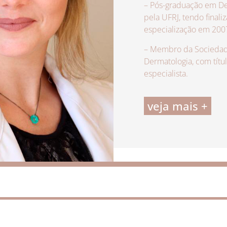
– Pós-graduação em De
pela UFRJ, tendo finali
especialização em 200
– Membro da Sociedade
Dermatologia, com títu
especialista.
veja mais +