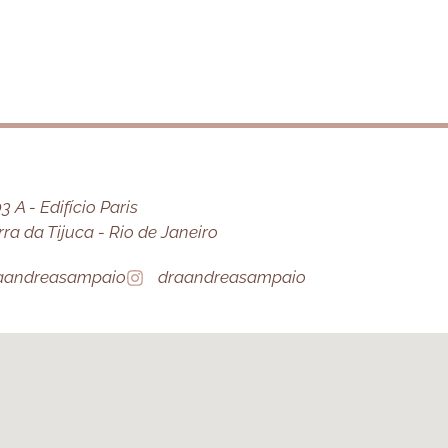
 A - Edifício Paris
a da Tijuca - Rio de Janeiro
aandreasampaio
draandreasampaio