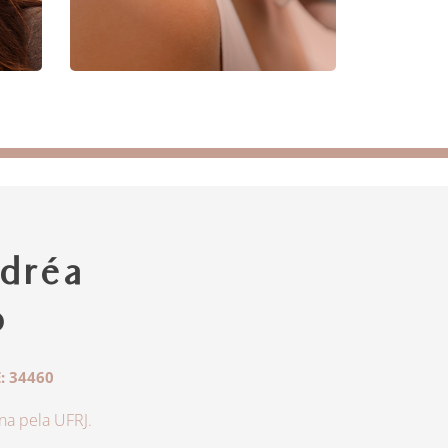
dréa
o
: 34460
a pela UFRJ.