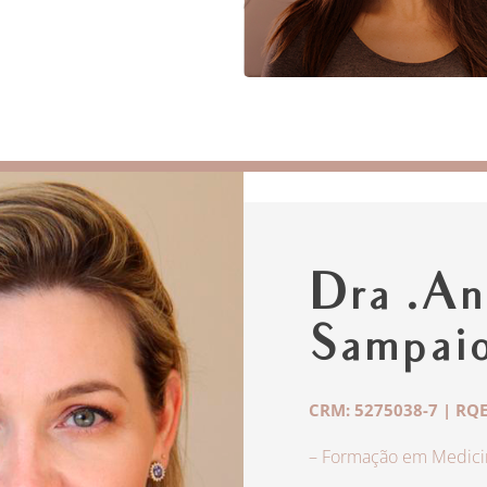
Dra .An
Sampai
CRM: 5275038-7 | RQE
– Formação em Medicin