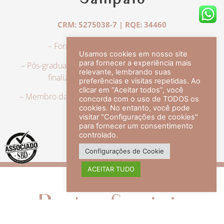
Sampaio
CRM: 5275038-7 | RQE: 34460
– Formação em Medicina pela UFRJ.
Usamos cookies em nosso site
para fornecer a experiência mais
– Pós-graduação em Dermatologia pela UFRJ, tendo
relevante, lembrando suas
finalizado a especialização em 2007.
preferências e visitas repetidas. Ao
clicar em “Aceitar todos”, você
– Membro da Sociedade Brasileira de Dermatologia,
concorda com o uso de TODOS os
com título de especialista.
cookies. No entanto, você pode
visitar "Configurações de cookies"
para fornecer um consentimento
controlado.
veja mais +
Configurações de Cookie
ACEITAR TUDO
Redes Sociais