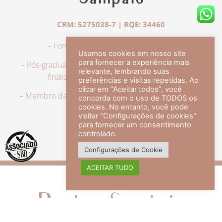
Sampaio
CRM: 5275038-7 | RQE: 34460
– Formação em Medicina pela UFRJ.
Usamos cookies em nosso site
para fornecer a experiência mais
– Pós-graduação em Dermatologia pela UFRJ, tendo
relevante, lembrando suas
finalizado a especialização em 2007.
preferências e visitas repetidas. Ao
clicar em “Aceitar todos”, você
– Membro da Sociedade Brasileira de Dermatologia,
concorda com o uso de TODOS os
com título de especialista.
cookies. No entanto, você pode
visitar "Configurações de cookies"
para fornecer um consentimento
controlado.
veja mais +
Configurações de Cookie
ACEITAR TUDO
Redes Sociais