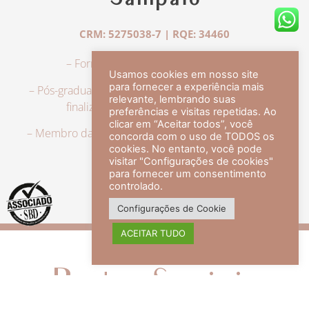
Sampaio
CRM: 5275038-7 | RQE: 34460
– Formação em Medicina pela UFRJ.
Usamos cookies em nosso site
para fornecer a experiência mais
– Pós-graduação em Dermatologia pela UFRJ, tendo
relevante, lembrando suas
finalizado a especialização em 2007.
preferências e visitas repetidas. Ao
clicar em “Aceitar todos”, você
– Membro da Sociedade Brasileira de Dermatologia,
concorda com o uso de TODOS os
com título de especialista.
cookies. No entanto, você pode
visitar "Configurações de cookies"
para fornecer um consentimento
controlado.
veja mais +
Configurações de Cookie
ACEITAR TUDO
Redes Sociais