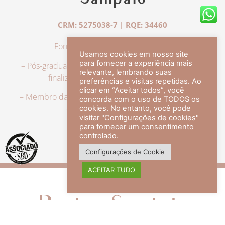
Sampaio
CRM: 5275038-7 | RQE: 34460
– Formação em Medicina pela UFRJ.
Usamos cookies em nosso site
para fornecer a experiência mais
– Pós-graduação em Dermatologia pela UFRJ, tendo
relevante, lembrando suas
finalizado a especialização em 2007.
preferências e visitas repetidas. Ao
clicar em “Aceitar todos”, você
– Membro da Sociedade Brasileira de Dermatologia,
concorda com o uso de TODOS os
com título de especialista.
cookies. No entanto, você pode
visitar "Configurações de cookies"
para fornecer um consentimento
controlado.
veja mais +
Configurações de Cookie
ACEITAR TUDO
Redes Sociais