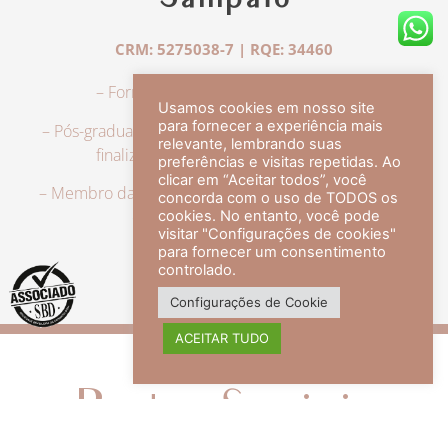
Sampaio
CRM: 5275038-7 | RQE: 34460
– Formação em Medicina pela UFRJ.
Usamos cookies em nosso site
para fornecer a experiência mais
– Pós-graduação em Dermatologia pela UFRJ, tendo
relevante, lembrando suas
finalizado a especialização em 2007.
preferências e visitas repetidas. Ao
clicar em “Aceitar todos”, você
– Membro da Sociedade Brasileira de Dermatologia,
concorda com o uso de TODOS os
com título de especialista.
cookies. No entanto, você pode
visitar "Configurações de cookies"
para fornecer um consentimento
controlado.
veja mais +
Configurações de Cookie
ACEITAR TUDO
Redes Sociais