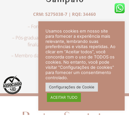
Sampaio
CRM: 5275038-7 | RQE: 34460
– Formação em Medicina pela UFRJ.
Usamos cookies em nosso site
para fornecer a experiência mais
– Pós-graduação em Dermatologia pela UFRJ, tendo
relevante, lembrando suas
finalizado a especialização em 2007.
preferências e visitas repetidas. Ao
clicar em “Aceitar todos”, você
– Membro da Sociedade Brasileira de Dermatologia,
concorda com o uso de TODOS os
com título de especialista.
cookies. No entanto, você pode
visitar "Configurações de cookies"
para fornecer um consentimento
controlado.
veja mais +
Configurações de Cookie
ACEITAR TUDO
Redes Sociais