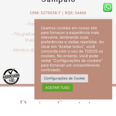
Sampaio
CRM: 5275038-7 | RQE: 34460
– Formação em Medicina pela UFRJ.
Usamos cookies em nosso site
para fornecer a experiência mais
– Pós-graduação em Dermatologia pela UFRJ, tendo
relevante, lembrando suas
finalizado a especialização em 2007.
preferências e visitas repetidas. Ao
clicar em “Aceitar todos”, você
– Membro da Sociedade Brasileira de Dermatologia,
concorda com o uso de TODOS os
com título de especialista.
cookies. No entanto, você pode
visitar "Configurações de cookies"
para fornecer um consentimento
controlado.
veja mais +
Configurações de Cookie
ACEITAR TUDO
Redes Sociais