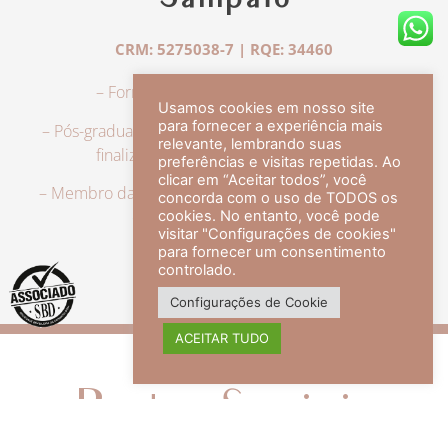
Sampaio
CRM: 5275038-7 | RQE: 34460
– Formação em Medicina pela UFRJ.
Usamos cookies em nosso site
para fornecer a experiência mais
– Pós-graduação em Dermatologia pela UFRJ, tendo
relevante, lembrando suas
finalizado a especialização em 2007.
preferências e visitas repetidas. Ao
clicar em “Aceitar todos”, você
– Membro da Sociedade Brasileira de Dermatologia,
concorda com o uso de TODOS os
com título de especialista.
cookies. No entanto, você pode
visitar "Configurações de cookies"
para fornecer um consentimento
controlado.
veja mais +
Configurações de Cookie
ACEITAR TUDO
Redes Sociais