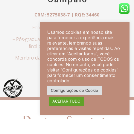
Sampaio
CRM: 5275038-7 | RQE: 34460
– Formação em Medicina pela UFRJ.
Usamos cookies em nosso site
para fornecer a experiência mais
– Pós-graduação em Dermatologia pela UFRJ, tendo
relevante, lembrando suas
finalizado a especialização em 2007.
preferências e visitas repetidas. Ao
clicar em “Aceitar todos”, você
– Membro da Sociedade Brasileira de Dermatologia,
concorda com o uso de TODOS os
com título de especialista.
cookies. No entanto, você pode
visitar "Configurações de cookies"
para fornecer um consentimento
controlado.
veja mais +
Configurações de Cookie
ACEITAR TUDO
Redes Sociais