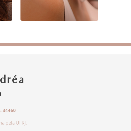
dréa
o
: 34460
a pela UFRJ.