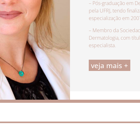
– Pós-graduação em De
pela UFRJ, tendo finali
especialização em 200
– Membro da Sociedade
Dermatologia, com títu
especialista.
veja mais +