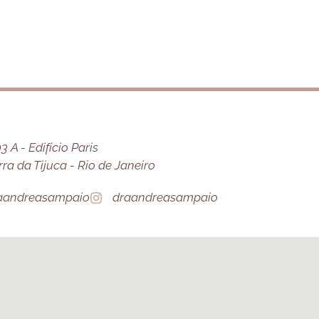
 A - Edifício Paris
a da Tijuca - Rio de Janeiro
aandreasampaio
draandreasampaio