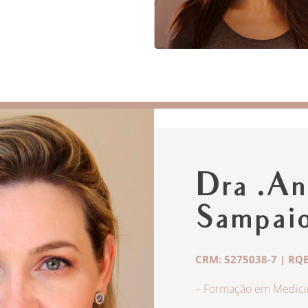
Dra .An
Sampai
CRM: 5275038-7 | RQE
– Formação em Medicin