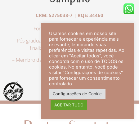
Sampaio
CRM: 5275038-7 | RQE: 34460
– Formação em Medicina pela UFRJ.
Usamos cookies em nosso site
para fornecer a experiência mais
– Pós-graduação em Dermatologia pela UFRJ, tendo
relevante, lembrando suas
finalizado a especialização em 2007.
preferências e visitas repetidas. Ao
clicar em “Aceitar todos”, você
– Membro da Sociedade Brasileira de Dermatologia,
concorda com o uso de TODOS os
com título de especialista.
cookies. No entanto, você pode
visitar "Configurações de cookies"
para fornecer um consentimento
controlado.
veja mais +
Configurações de Cookie
ACEITAR TUDO
Redes Sociais