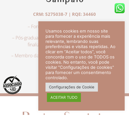
Sampaio
CRM: 5275038-7 | RQE: 34460
– Formação em Medicina pela UFRJ.
Usamos cookies em nosso site
para fornecer a experiência mais
– Pós-graduação em Dermatologia pela UFRJ, tendo
relevante, lembrando suas
finalizado a especialização em 2007.
preferências e visitas repetidas. Ao
clicar em “Aceitar todos”, você
– Membro da Sociedade Brasileira de Dermatologia,
concorda com o uso de TODOS os
com título de especialista.
cookies. No entanto, você pode
visitar "Configurações de cookies"
para fornecer um consentimento
controlado.
veja mais +
Configurações de Cookie
ACEITAR TUDO
Redes Sociais